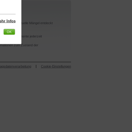
hr Infos
u führen. Eventuelle Mängel entdeckt
OK
.
ssichere Dokumente jederzeit
ormationen zum Zustand der
ragsdatenverarbeitung
Cookie-Einstellungen