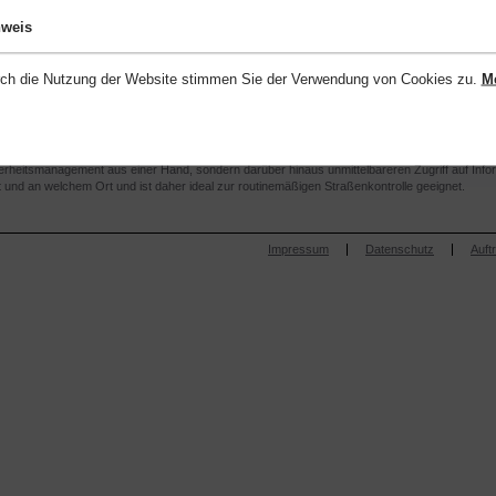
nweis
e und Kommunen
d Gemeinden die Stammdaten der Verkehrsinfrastruktur organisieren und verwalten.
ch die Nutzung der Website stimmen Sie der Verwendung von Cookies zu.
Me
kataster zu erstellen und somit eine Datenbank über sämtliche Straßen in Ihrer Kommune z
Straßenkontrollübersicht sofort.
n an Fremdsysteme können Mängel am Straßennetz vom Außendienst schnell beseitigt werden
dte und Gemeinden die Unterhaltungskosten immer fest im Blick und im Schadensfall recht
erheitsmanagement aus einer Hand, sondern darüber hinaus unmittelbareren Zugriff auf Inf
t und an welchem Ort und ist daher ideal zur routinemäßigen Straßenkontrolle geeignet.
Impressum
Datenschutz
Auft