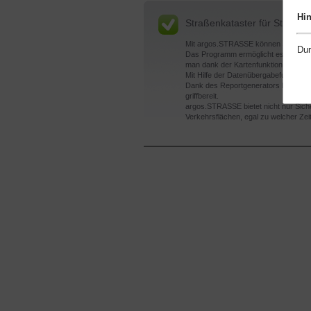
Hi
Straßenkataster für Städt
Mit argos.STRASSE können Städte un
Dur
Das Programm ermöglicht es, Straßen
man dank der Kartenfunktion und der 
Mit Hilfe der Datenübergabefunktio
Dank des Reportgenerators haben Stä
griffbereit.
argos.STRASSE bietet nicht nur Sich
Verkehrsflächen, egal zu welcher Zei